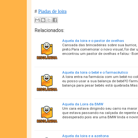
#
Piadas de loira
Relacionados:
Aquela da loira e o pastor de ovelhas
Cansada das brincadeiras sobre sua burrice, a
preto.Para comemorar o novo visual, foi dar 
encontrou um pastor de ovelhas e falou:- Bo
Aquela da loira o bebê e o farmacêutico
A loira entra na farmácia com um bebê no col
eu posso usar a sua balança de bebê?O farmac
balança para pesar bebês está quebrada.Ma
Aquela da Loira da BMW
Um cara estava dirigindo seu carro na maio
que estava passando na calçada de repente el
desesperado pois era uma BMW linda e novin
Aquela da loira e a azeitona