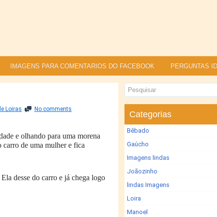
IMAGENS PARA COMENTARIOS DO FACEBOOK
PERGUNTAS ID
e Loiras
No comments
Categorias
Bêbado
lidade e olhando para uma morena
Gaúcho
o carro de uma mulher e fica
Imagens lindas
Joãozinho
 Ela desse do carro e já chega logo
lindas Imagens
Loira
Manoel