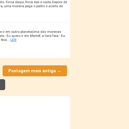
to. Finca daqui, finca dali e nada.Depois de
a, uma morena pega o palito e acerta de
e ir em outro planetaUma das morenas
la:- Eu quero ir em MarteE a loira fala:- Eu
:- Nos…
LER
Postagem mais antiga →