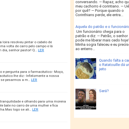
conversando. — Rapaz, acho qu
meu cachorro é corintiano. — Ué
por quê? — Porque quando o
Corinthians perde, ele entra...
Aquela do patrão e o funcionári
Um funcionário chega para o
patrão e diz: — Patrão, o senhor
pode me liberar mais cedo hoje
 loira resolveu pintar o cabelo de
Minha sogra faleceu e eu preciso
uma volta de carro pelo campo e lá
ao enterro...
m dia, senhor pastor! Q…
LER
Quando falta a ca
o Ratatouille dá 
jeito
o e pergunta para o farmacêutico:- Moço,
êutico lhe diz:- Infelizmente a nossa
s se pesarmos a m…
LER
Será?
r tranquilidade e olhando para uma morena
e bate no carro de uma mulher e fica
ha.Mas logo se ali…
LER