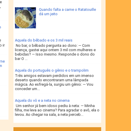
e
,
Quando falta a carne o Ratatouille
dá um jeito
o
Aquela do bêbado e os 3 mil reais
?
 ir
No bar, o bêbado pergunta ao dono: — Com
licença, gastei aqui ontem 3 mil com mulheres e
bebidas? — Isso mesmo. Responde o dono do
bar O ...
rne
um
Aquela do português o gênio e o trampolim
Três amigos estavam perdidos em um imenso
deserto quando encontraram uma lâmpada
mágica. Ao esfregá-la, surgiu um gênio: — Vou
conceder um...
Aquela do vô e a neta no cinema
Um senhor já bem idoso pediu à neta: — Minha
filha, me leva ao cinema? Para agradar o avô, ela o
levou. Ao chegar na sala, a neta perceb...