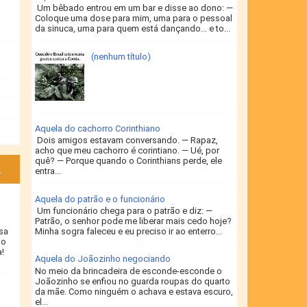
Um bêbado entrou em um bar e disse ao dono: —
Coloque uma dose para mim, uma para o pessoal
da sinuca, uma para quem está dançando... e to...
(nenhum título)
Aquela do cachorro Corinthiano
Dois amigos estavam conversando. — Rapaz,
acho que meu cachorro é corintiano. — Ué, por
quê? — Porque quando o Corinthians perde, ele
a
entra...
Aquela do patrão e o funcionário
Um funcionário chega para o patrão e diz: —
Patrão, o senhor pode me liberar mais cedo hoje?
isa
Minha sogra faleceu e eu preciso ir ao enterro...
ho
!
Aquela do Joãozinho negociando
No meio da brincadeira de esconde-esconde o
Joãozinho se enfiou no guarda roupas do quarto
da mãe. Como ninguém o achava e estava escuro,
el...