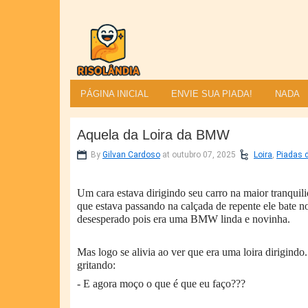
PÁGINA INICIAL
ENVIE SUA PIADA!
NADA
Aquela da Loira da BMW
By
Gilvan Cardoso
at outubro 07, 2025
Loira
,
Piadas d
Um cara estava dirigindo seu carro na maior tranqui
que estava passando na calçada de repente ele bate n
desesperado pois era uma BMW linda e novinha.
Mas logo se alivia ao ver que era uma loira dirigindo.
gritando:
- E agora moço o que é que eu faço???