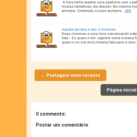
A loira tenta espetar uma azeitona com o pali
muitas tentativas, ela desiste. Na mesma hor
primeira. Chateada, a loura exclama…
LER
Aquela da loira e das 2 morenas
Duas morenas e uma loira conversando sobr
fala: - Eu quero ir em JúpiterA outra morena fa
quero ir no sol.Uma morena fala para a loira
← Postagem mais recente
Página inicial
0 comments:
Postar um comentário